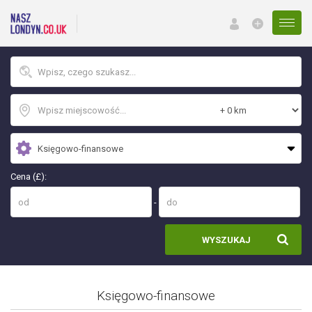
Menu
Cena (£):
-
WYSZUKAJ
Księgowo-finansowe