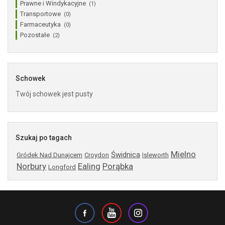
Prawne i Windykacyjne
(1)
Transportowe
(0)
Farmaceutyka
(0)
Pozostałe
(2)
Schowek
Twój schowek jest pusty
Szukaj po tagach
Mielno
Świdnica
Gródek Nad Dunajcem
Croydon
Isleworth
Norbury
Ealing
Porąbka
Longford