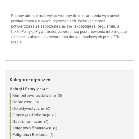
Podany adres e-mail wykorzystamy do dostarczenia wybranych
powiadomień o nowych ogłoszeniach. Wpisując e-mail
potwierdzasz że zapoznałeś/aś się i akceptujesz Regulamin, a
także Politykę Prywatności, zawierającą postanowienia informujące
o fakcie i zakresie przetwarzania danych osobowych przez Effect
Media.
Kategorie ogłoszeń
Usługi i firmy
[powrót]
Remontowo-budowlane
(5)
Doradztwo
(0)
Detektywistyczne
(0)
Florystyka-Dekoracje
(0)
Gastronomiczne
(0)
Księgowo-finansowe
(0)
Poligrafia i Reklama
(0)