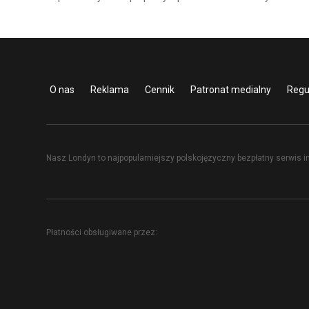
O nas
Reklama
Cennik
Patronat medialny
Regu
Nasz Londyn to najpopularniejszy polskojęzyczny bezpłatny serwis i
Płatności obsługiwane przez: