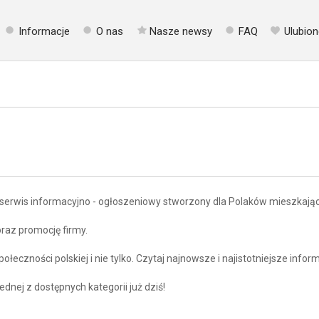
Informacje
O nas
Nasze newsy
FAQ
Ulubion
serwis informacyjno - ogłoszeniowy stworzony dla Polaków mieszkającyc
raz promocję firmy.
łeczności polskiej i nie tylko. Czytaj najnowsze i najistotniejsze infor
ednej z dostępnych kategorii już dziś!