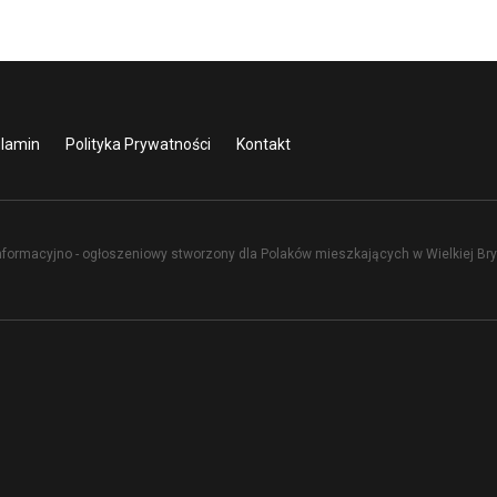
lamin
Polityka Prywatności
Kontakt
nformacyjno - ogłoszeniowy stworzony dla Polaków mieszkających w Wielkiej Bryt