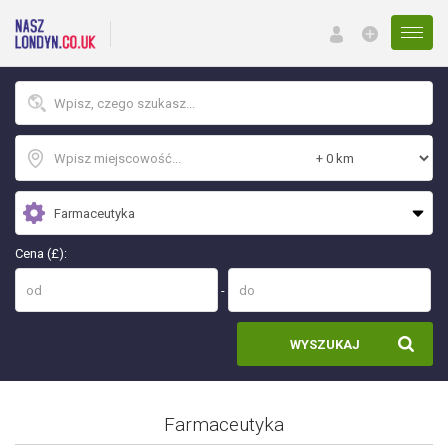
Menu
Cena (£):
-
WYSZUKAJ
Farmaceutyka