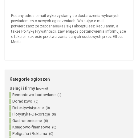
Podany adres e-mail wykorzystamy do dostarczenia wybranych
powiadomień o nowych ogłoszeniach. Wpisując e-mail
potwierdzasz że zapoznałeś/aś się i akceptujesz Regulamin, a
także Politykę Prywatności, zawierającą postanowienia informujące
o fakcie i zakresie przetwarzania danych osobowych przez Effect
Media.
Kategorie ogłoszeń
Usługi i firmy
[powrót]
Remontowo-budowlane
(0)
Doradztwo
(0)
Detektywistyczne
(0)
Florystyka-Dekoracje
(0)
Gastronomiczne
(0)
Księgowo-finansowe
(0)
Poligrafia i Reklama
(0)