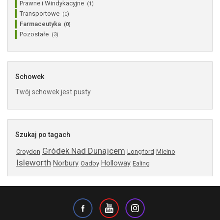
Prawne i Windykacyjne
(1)
Transportowe
(0)
Farmaceutyka
(0)
Pozostałe
(3)
Schowek
Twój schowek jest pusty
Szukaj po tagach
Gródek Nad Dunajcem
Croydon
Longford
Mielno
Isleworth
Norbury
Holloway
Oadby
Ealing