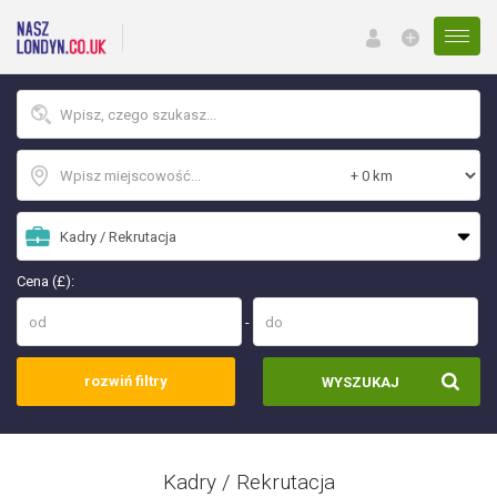
Menu
Cena (£):
-
rozwiń filtry
WYSZUKAJ
Kadry / Rekrutacja