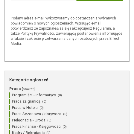
Podany adres e-mail wykorzystamy do dostarczenia wybranych
powiadomień o nowych ogłoszeniach. Wpisując e-mail
potwierdzasz że zapoznałeś/aś się i akceptujesz Regulamin, a
także Politykę Prywatności, zawierającą postanowienia informujące
o fakcie i zakresie przetwarzania danych osobowych przez Effect
Media.
Kategorie ogłoszeń
Praca
[powrót]
Programiści - Informatycy
(0)
Praca za granicą
(0)
Praca w Hotelu
(0)
Praca Sezonowa / dorywcza
(0)
Pielęgnacja - Uroda
(0)
Praca Finanse - Księgowość
(0)
Kadry / Rekrutacja
(0)