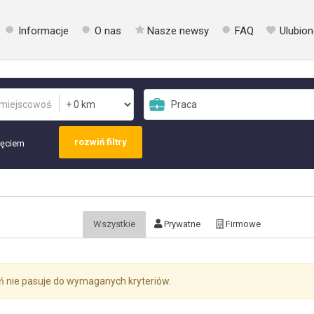
Informacje
O nas
Nasze newsy
FAQ
Ulubion
rozwiń filtry
jęciem
Wszystkie
Prywatne
Firmowe
ń nie pasuje do wymaganych kryteriów.