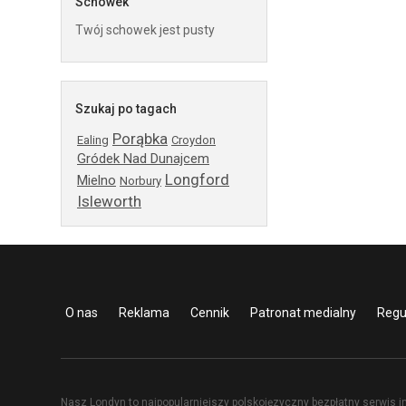
Schowek
Twój schowek jest pusty
Szukaj po tagach
Porąbka
Ealing
Croydon
Gródek Nad Dunajcem
Longford
Mielno
Norbury
Isleworth
O nas
Reklama
Cennik
Patronat medialny
Regu
Nasz Londyn to najpopularniejszy polskojęzyczny bezpłatny serwis i