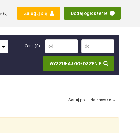
e
Zaloguj się
Dodaj ogłoszenie
(
0
)
Cena (£):
-
WYSZUKAJ OGŁOSZENIE
Sortuj po:
Najnowsze