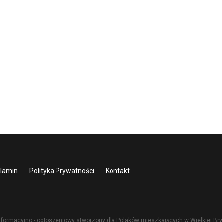
lamin
Polityka Prywatności
Kontakt
nformacyjno - ogłoszeniowy stworzony dla Polaków mieszkających w Wielkiej Bryt