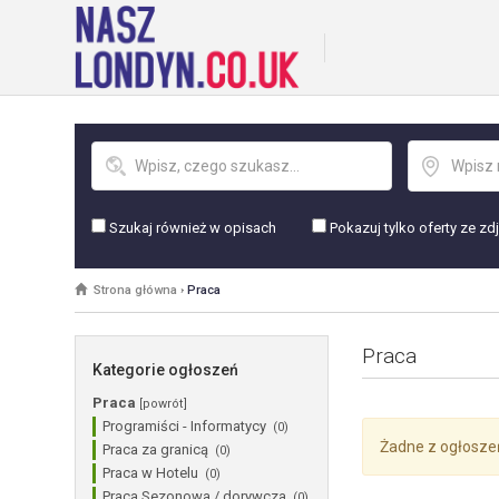
Szukaj również w opisach
Pokazuj tylko oferty ze zd
Strona główna
›
Praca
Praca
Kategorie ogłoszeń
Praca
[powrót]
Programiści - Informatycy
(0)
Żadne z ogłosze
Praca za granicą
(0)
Praca w Hotelu
(0)
Praca Sezonowa / dorywcza
(0)