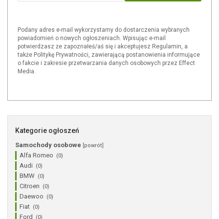
Podany adres e-mail wykorzystamy do dostarczenia wybranych
powiadomień o nowych ogłoszeniach. Wpisując e-mail
potwierdzasz że zapoznałeś/aś się i akceptujesz Regulamin, a
także Politykę Prywatności, zawierającą postanowienia informujące
o fakcie i zakresie przetwarzania danych osobowych przez Effect
Media.
Kategorie ogłoszeń
Samochody osobowe
[powrót]
Alfa Romeo
(0)
Audi
(0)
BMW
(0)
Citroen
(0)
Daewoo
(0)
Fiat
(0)
Ford
(0)