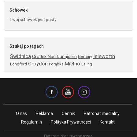
Schowek
Twój schowek jest pusty
Szukaj po tagach
Świdnica
Isleworth
Gródek Nad Dunajcem
Norbury
Croydon
Mielno
Longford
Porąbka
Ealing
O nas
Reklama
Cennik
Patronat medialny
Regulamin
Polityka Prywatności
Kontakt
Płatności obsługiwane przez: