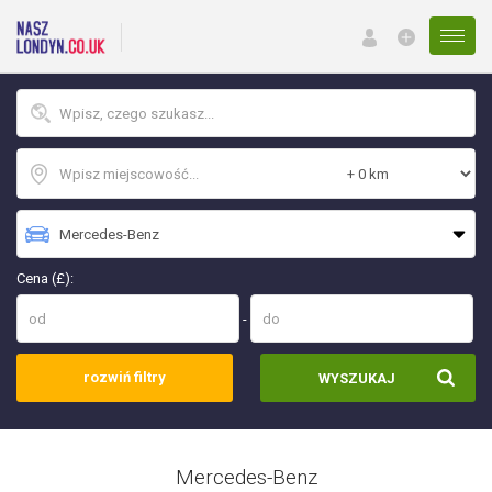
Menu
Cena (£):
-
rozwiń filtry
WYSZUKAJ
Mercedes-Benz