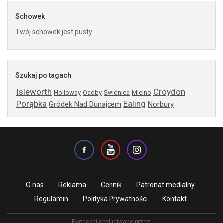
Schowek
Twój schowek jest pusty
Szukaj po tagach
Isleworth
Croydon
Holloway
Oadby
Świdnica
Mielno
Porąbka
Ealing
Gródek Nad Dunajcem
Norbury
O nas
Reklama
Cennik
Patronat medialny
Regulamin
Polityka Prywatności
Kontakt
Płatności obsługiwane przez: