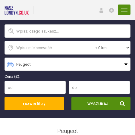
Menu
Cena (£):
-
rozwiń filtry
WYSZUKAJ
Peugeot