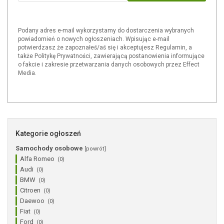
Podany adres e-mail wykorzystamy do dostarczenia wybranych
powiadomień o nowych ogłoszeniach. Wpisując e-mail
potwierdzasz że zapoznałeś/aś się i akceptujesz Regulamin, a
także Politykę Prywatności, zawierającą postanowienia informujące
o fakcie i zakresie przetwarzania danych osobowych przez Effect
Media.
Kategorie ogłoszeń
Samochody osobowe
[powrót]
Alfa Romeo
(0)
Audi
(0)
BMW
(0)
Citroen
(0)
Daewoo
(0)
Fiat
(0)
Ford
(0)