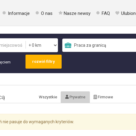
Informacje
O nas
Nasze newsy
FAQ
Ulubion
rozwiń filtry
jęciem
cą
Wszystkie
Prywatne
Firmowe
ń nie pasuje do wymaganych kryteriów.