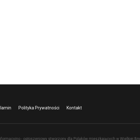
lamin
Polityka Prywatności
Kontakt
nformacyjno - ogłoszeniowy stworzony dla Polaków mieszkających w Wielkiej Bryt