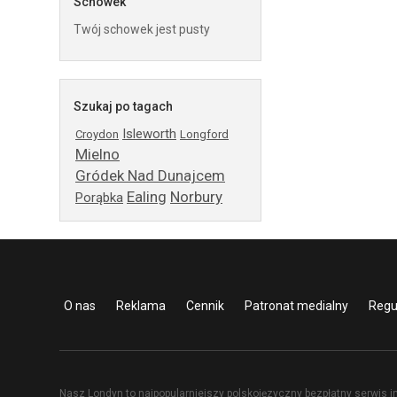
Schowek
Twój schowek jest pusty
Szukaj po tagach
Isleworth
Croydon
Longford
Mielno
Gródek Nad Dunajcem
Ealing
Norbury
Porąbka
O nas
Reklama
Cennik
Patronat medialny
Regu
Nasz Londyn to najpopularniejszy polskojęzyczny bezpłatny serwis i