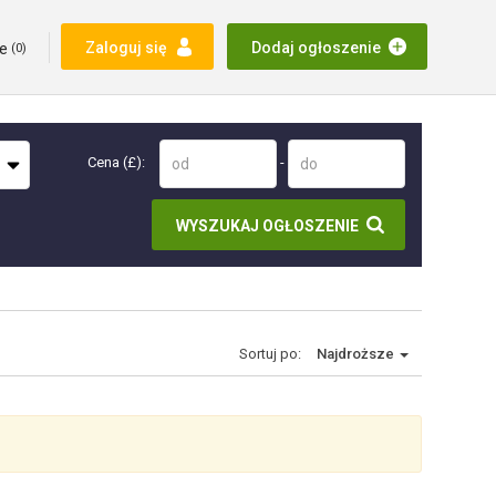
e
Zaloguj się
Dodaj ogłoszenie
(
0
)
Cena (£):
-
WYSZUKAJ OGŁOSZENIE
Sortuj po:
Najdroższe