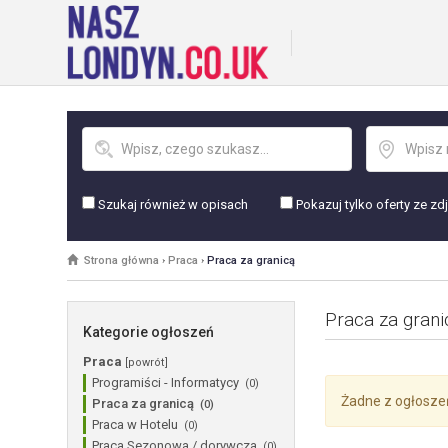
Szukaj również w opisach
Pokazuj tylko oferty ze zd
Strona główna
›
Praca
›
Praca za granicą
Praca za grani
Kategorie ogłoszeń
Praca
[powrót]
Programiści - Informatycy
(0)
Żadne z ogłosze
Praca za granicą
(0)
Praca w Hotelu
(0)
Praca Sezonowa / dorywcza
(0)