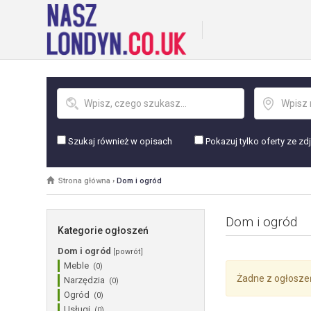
Szukaj również w opisach
Pokazuj tylko oferty ze zd
Strona główna
›
Dom i ogród
Dom i ogród
Kategorie ogłoszeń
Dom i ogród
[powrót]
Meble
(0)
Żadne z ogłosze
Narzędzia
(0)
Ogród
(0)
Usługi
(0)