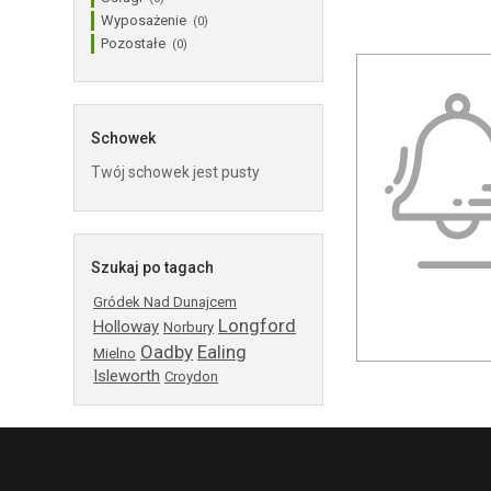
Wyposażenie
(0)
Pozostałe
(0)
Schowek
Twój schowek jest pusty
Szukaj po tagach
Gródek Nad Dunajcem
Longford
Holloway
Norbury
Oadby
Ealing
Mielno
Isleworth
Croydon