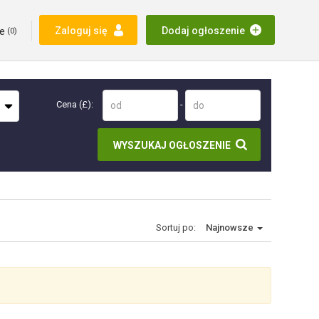
e
Zaloguj się
Dodaj ogłoszenie
(
0
)
Cena (£):
-
WYSZUKAJ OGŁOSZENIE
Sortuj po:
Najnowsze