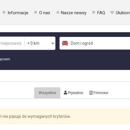
Informacje
O nas
Nasze newsy
FAQ
Ulubion
jęciem
Wszystkie
Prywatne
Firmowe
ń nie pasuje do wymaganych kryteriów.