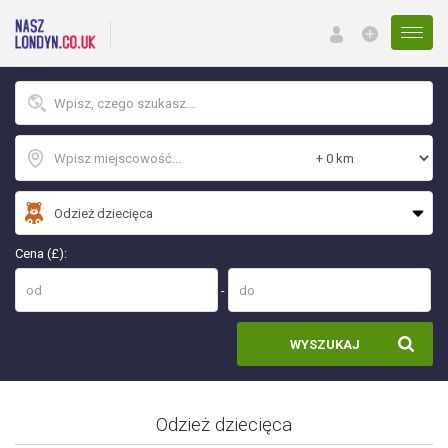
Menu
Cena (£):
-
WYSZUKAJ
Odzież dziecięca