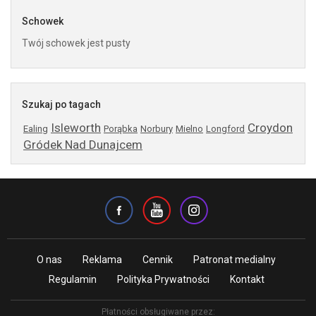
Schowek
Twój schowek jest pusty
Szukaj po tagach
Isleworth
Croydon
Ealing
Porąbka
Norbury
Mielno
Longford
Gródek Nad Dunajcem
O nas
Reklama
Cennik
Patronat medialny
Regulamin
Polityka Prywatności
Kontakt
Płatności obsługiwane przez: