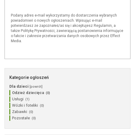
Podany adres e-mail wykorzystamy do dostarczenia wybranych
powiadomień o nowych ogłoszeniach. Wpisując e-mail
potwierdzasz że zapoznałeś/aś się i akceptujesz Regulamin, a
także Politykę Prywatności, zawierającą postanowienia informujące
o fakcie i zakresie przetwarzania danych osobowych przez Effect
Media.
Kategorie ogłoszeń
Dla dzieci
[powrót]
Odzież dziecięca
(0)
Usługi
(1)
Wózki i foteliki
(0)
Zabawki
(0)
Pozostałe
(0)