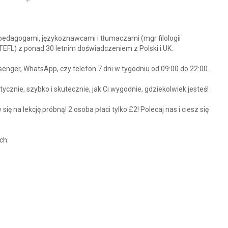
edagogami, językoznawcami i tłumaczami (mgr filologii
 TEFL) z ponad 30 letnim doświadczeniem z Polski i UK.
nger, WhatsApp, czy telefon 7 dni w tygodniu od 09:00 do 22:00.
ycznie, szybko i skutecznie, jak Ci wygodnie, gdziekolwiek jesteś!
ę na lekcję próbną! 2 osoba płaci tylko £2! Polecaj nas i ciesz się
ch: