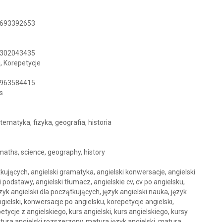
63693392653
44302043435
, Korepetycje
91963584415
s
tematyka, fizyka, geografia, historia
 maths, science, geography, history
zątkujących, angielski gramatyka, angielski konwersacje, angielski
 podstawy, angielski tłumacz, angielskie cv, cv po angielsku,
zyk angielski dla początkujących, język angielski nauka, język
ielski, konwersacje po angielsku, korepetycje angielski,
etycje z angielskiego, kurs angielski, kurs angielskiego, kursy
atura angielski rozszerzony, matura język angielski, matura