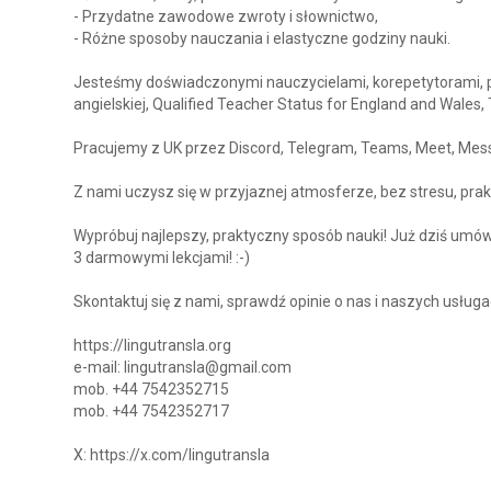
- Przydatne zawodowe zwroty i słownictwo,
- Różne sposoby nauczania i elastyczne godziny nauki.
Jesteśmy doświadczonymi nauczycielami, korepetytorami, p
angielskiej, Qualified Teacher Status for England and Wales,
Pracujemy z UK przez Discord, Telegram, Teams, Meet, Messe
Z nami uczysz się w przyjaznej atmosferze, bez stresu, prakt
Wypróbuj najlepszy, praktyczny sposób nauki! Już dziś umów si
3 darmowymi lekcjami! :-)
Skontaktuj się z nami, sprawdź opinie o nas i naszych usługa
https://lingutransla.org
e-mail: lingutransla@gmail.com
mob. +44 7542352715
mob. +44 7542352717
X: https://x.com/lingutransla