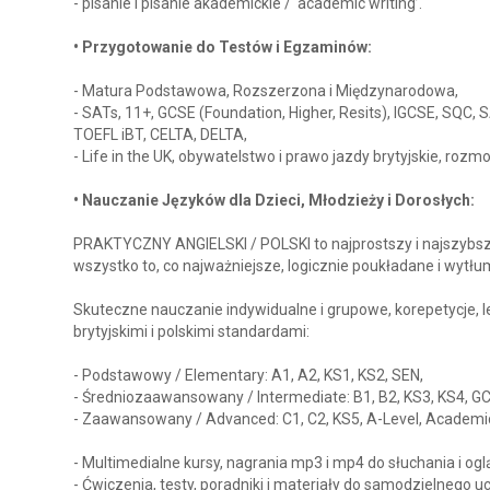
- pisanie i pisanie akademickie / ‘academic writing’.
• Przygotowanie do Testów i Egzaminów:
- Matura Podstawowa, Rozszerzona i Międzynarodowa,
- SATs, 11+, GCSE (Foundation, Higher, Resits), IGCSE, SQC, S
TOEFL iBT, CELTA, DELTA,
- Life in the UK, obywatelstwo i prawo jazdy brytyjskie, rozmo
• Nauczanie Języków dla Dzieci, Młodzieży i Dorosłych:
PRAKTYCZNY ANGIELSKI / POLSKI to najprostszy i najszybszy
wszystko to, co najważniejsze, logicznie poukładane i wytłu
Skuteczne nauczanie indywidualne i grupowe, korepetycje, l
brytyjskimi i polskimi standardami:
- Podstawowy / Elementary: A1, A2, KS1, KS2, SEN,
- Średniozaawansowany / Intermediate: B1, B2, KS3, KS4, GC
- Zaawansowany / Advanced: C1, C2, KS5, A-Level, Academic,
- Multimedialne kursy, nagrania mp3 i mp4 do słuchania i ogl
- Ćwiczenia, testy, poradniki i materiały do samodzielnego uc