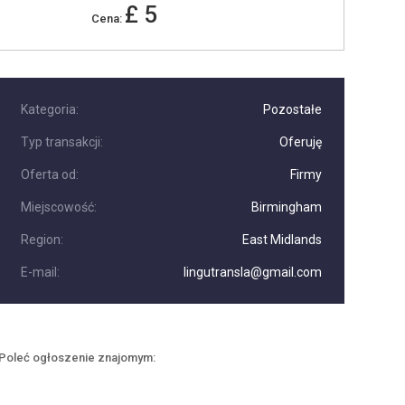
£ 5
Cena:
Kategoria:
Pozostałe
Typ transakcji:
Oferuję
Oferta od:
Firmy
Miejscowość:
Birmingham
Region:
East Midlands
E-mail:
lingutransla@gmail.com
Poleć ogłoszenie znajomym: