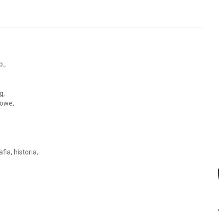
.,
g,
iowe,
fia, historia,
,