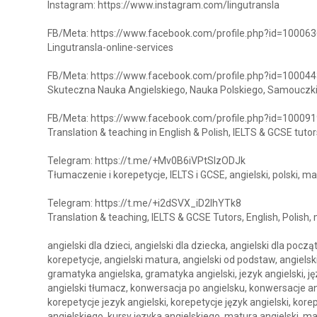
Instagram: https://www.instagram.com/lingutransla
FB/Meta: https://www.facebook.com/profile.php?id=1000
Lingutransla-online-services
FB/Meta: https://www.facebook.com/profile.php?id=1000
Skuteczna Nauka Angielskiego, Nauka Polskiego, Samouczki
FB/Meta: https://www.facebook.com/profile.php?id=1000
Translation & teaching in English & Polish, IELTS & GCSE tutor
Telegram: https://t.me/+Mv0B6iVPtSIzODJk
Tłumaczenie i korepetycje, IELTS i GCSE, angielski, polski, ma
Telegram: https://t.me/+i2dSVX_iD2lhYTk8
Translation & teaching, IELTS & GCSE Tutors, English, Polish,
angielski dla dzieci, angielski dla dziecka, angielski dla poc
korepetycje, angielski matura, angielski od podstaw, angielski
gramatyka angielska, gramatyka angielski, jezyk angielski, ję
angielski tłumacz, konwersacja po angielsku, konwersacje ang
korepetycje jezyk angielski, korepetycje język angielski, korep
angielskiego, kursy języka angielskiego, matura angielski, m