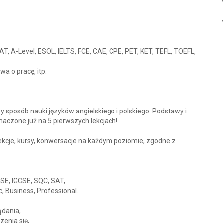
AT, A-Level, ESOL, IELTS, FCE, CAE, CPE, PET, KET, TEFL, TOEFL,
wa o pracę, itp.
 sposób nauki języków angielskiego i polskiego. Podstawy i
maczone już na 5 pierwszych lekcjach!
ekcje, kursy, konwersacje na każdym poziomie, zgodne z
SE, IGCSE, SQC, SAT,
 Business, Professional.
ądania,
zenia się,