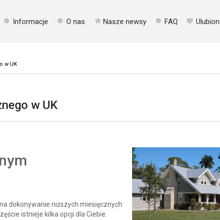
Informacje
O nas
Nasze newsy
FAQ
Ulubion
go w UK
cznego w UK
znym
na dokonywanie niższych miesięcznych
ście istnieje kilka opcji dla Ciebie.