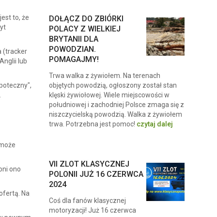
st to, że
DOŁĄCZ DO ZBIÓRKI
yt
POLACY Z WIELKIEJ
BRYTANII DLA
POWODZIAN.
 (tracker
POMAGAJMY!
nglii lub
Trwa walka z żywiołem. Na terenach
poteczny",
objętych powodzią, ogłoszony został stan
.
klęski żywiołowej. Wiele miejscowości w
południowej i zachodniej Polsce zmaga się z
niszczycielską powodzią. Walka z żywiołem
trwa. Potrzebna jest pomoc!
czytaj dalej
 może
VII ZLOT KLASYCZNEJ
oni ono
POLONII JUŻ 16 CZERWCA
2024
ofertą. Na
Coś dla fanów klasycznej
motoryzacji! Już 16 czerwca