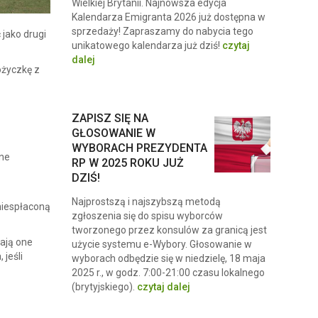
Wielkiej Brytanii. Najnowsza edycja
Kalendarza Emigranta 2026 już dostępna w
sprzedaży! Zapraszamy do nabycia tego
 jako drugi
unikatowego kalendarza już dziś!
czytaj
dalej
ożyczkę z
ZAPISZ SIĘ NA
GŁOSOWANIE W
WYBORACH PREZYDENTA
one
RP W 2025 ROKU JUŻ
DZIŚ!
Najprostszą i najszybszą metodą
 niespłaconą
zgłoszenia się do spisu wyborców
tworzonego przez konsulów za granicą jest
ają one
użycie systemu e-Wybory. Głosowanie w
 jeśli
wyborach odbędzie się w niedzielę, 18 maja
2025 r., w godz. 7:00-21:00 czasu lokalnego
(brytyjskiego).
czytaj dalej