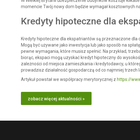
W Wielkiej Brytanii ubezpieczenie budynków kosztuje kilkase
momencie Twój nowy dom będzie wymagał kosztownych napr
Kredyty hipoteczne dla eksp
Kredyty hipoteczne dla ekspatriantów są przeznaczone dla os
Mogą być używane jako inwestycja lub jako sposób na spłatę kr
pewne wymagania, które musisz spełnić. Na przykład, trzeb
biorąc, ekspaci mogą uzyskać kredyt hipoteczny do wysokoś
zależności od miejsca zamieszkania i kredytodawcy, u które
prowadzisz działalność gospodarczą od co najmniej trzech 
Artykuł powstał we współpracy merytorycznej z
https://www
zobacz więcej aktualności »