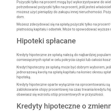
Pożyczki tylko na procent mogą być wykorzystywane do wiel
potrzebować pożyczki tylko na procent, jeśli jesteś właścici
możesz użyć pieniędzy do zakupu innej nieruchomości. Pożycz
dom.
Możesz zdecydować się na spłatę pożyczki tylko na procent w 
płatnością kapitału i odsetek. Może to spowodować wyższe m
Hipoteki spłacane
Kredyty hipoteczne ze spłatą należą do najbardziej popul
comiesięcznych spłat w celu pokrycia części lub całości kos
Kredyt hipoteczny ze spłatą może być dobrym wyborem, jeśli
jednorazową kwotę na spłatę kapitału na koniec okresu spłat
hipoteką.
Kredyty hipoteczne oparte wyłącznie na oprocentowaniu są 
zablokowanie stopy procentowej na czas trwania kredytu hipo
obawiasz się wzrostu stóp procentowych w przyszłości.
Kredyty hipoteczne o zmienn