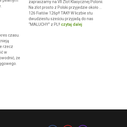
że w pewnym
zapraszamy na VII Zlot Klasycznej Polonii.
.
Na zlot prosto z Polski przyjedzie około …
126 Fiatów 126p!! TAK!! W liczbie stu
dwudziestu sześciu przyjadą do nas
“MALUCHY” z PL!!
czytaj dalej
kres czasu.
tnieją
e rzecz
ić w
owodnić, że
ięgowego.