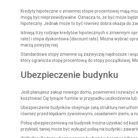
Kredyty hipoteczne o zmiennej stopie procentowej mają m
mogą być nieprzewidywalne. Oznacza to, że być może będzie
hipoteczny. Jednak może to być również dobra okazja do za
Istnieją trzy rodzaje kredytów hipotecznych o zmiennym op
rate) i stopa dyskontowa (discount rate). Można wybrać op
marżą powyżej niej.
Standardowe stopy zmienne są zazwyczaj najdroższe i wiążą
który ogranicza stopę procentową do stopy początkowej. 
Ubezpieczenie budynku
Jeśli planujesz zakup nowego domu, powinieneś rozważyć w
kosztować Cię tysiące funtów w przypadku uszkodzenia lub 
Ubezpieczenie budynków obejmuje całą strukturę nieruchomoś
również przed klęskami żywiołowymi, osiadaniem ziemi, a na
Polisę ubezpieczeniową na budynek można uzyskać od każdeg
przykład, taniej może być wykupić polisę na budynki i zawarto