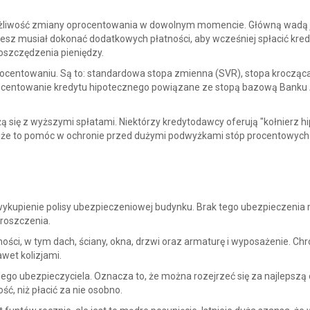
ożliwość zmiany oprocentowania w dowolnym momencie. Główną wadą je
sz musiał dokonać dodatkowych płatności, aby wcześniej spłacić kred
oszczędzenia pieniędzy.
rocentowaniu. Są to: standardowa stopa zmienna (SVR), stopa krocząca
rocentowanie kredytu hipotecznego powiązane ze stopą bazową Banku A
 się z wyższymi spłatami. Niektórzy kredytodawcy oferują "kołnierz hi
Może to pomóc w ochronie przed dużymi podwyżkami stóp procentowych
ykupienie polisy ubezpieczeniowej budynku. Brak tego ubezpieczenia
roszczenia.
ci, w tym dach, ściany, okna, drzwi oraz armaturę i wyposażenie. Chr
wet kolizjami.
o ubezpieczyciela. Oznacza to, że można rozejrzeć się za najlepszą 
ść, niż płacić za nie osobno.