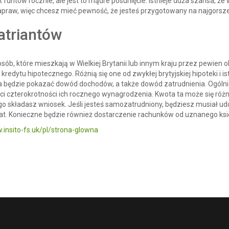
t funtów rocznie, ale jest to mądre posunięcie. Istnieje duża szansa, 
aw, więc chcesz mieć pewność, że jesteś przygotowany na najgorsze
atriantów
ób, które mieszkają w Wielkiej Brytanii lub innym kraju przez pewien o
edytu hipotecznego. Różnią się one od zwykłej brytyjskiej hipoteki i is
a będzie pokazać dowód dochodów, a także dowód zatrudnienia. Ogólni
ci czterokrotności ich rocznego wynagrodzenia. Kwota ta może się różn
go składasz wniosek. Jeśli jesteś samozatrudniony, będziesz musiał ud
lat. Konieczne będzie również dostarczenie rachunków od uznanego ks
.insito-fs.uk/pl/strona-glowna