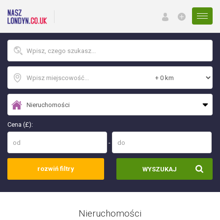
Menu
Cena (£):
-
rozwiń filtry
WYSZUKAJ
Nieruchomości