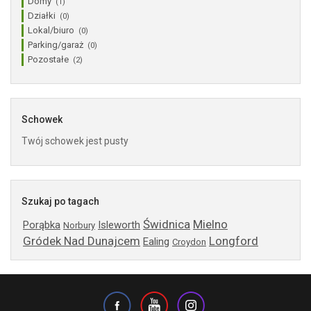
Domy
(1)
Działki
(0)
Lokal/biuro
(0)
Parking/garaż
(0)
Pozostałe
(2)
Schowek
Twój schowek jest pusty
Szukaj po tagach
Świdnica
Mielno
Porąbka
Isleworth
Norbury
Gródek Nad Dunajcem
Longford
Ealing
Croydon